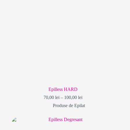
Epilless HARD
Interval
70,00
lei
–
100,00
lei
de
Produse de Epilat
prețuri:
70,00 lei
până
la
100,00 lei