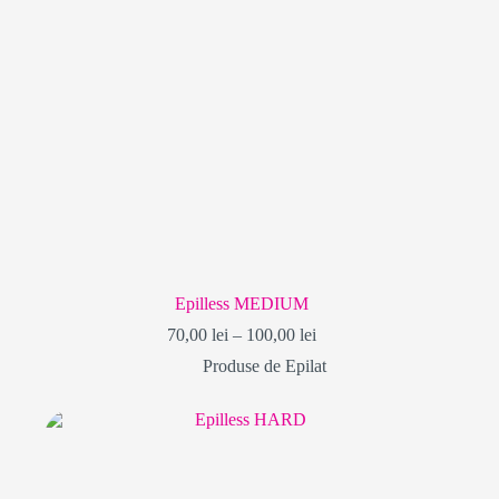
Epilless MEDIUM
Interval
70,00
lei
–
100,00
lei
de
Produse de Epilat
prețuri:
70,00 lei
până
la
100,00 lei