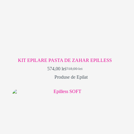
KIT EPILARE PASTA DE ZAHAR EPILLESS
574,00
lei
718,00
lei
Prețul
Prețul
inițial
curent
Produse de Epilat
a
este:
fost:
574,00 lei.
718,00 lei.