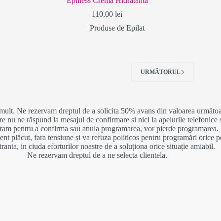
Epilless Cremă Hidratantă
110,00
lei
Produse de Epilat
URMĂTORUL
i mult. Ne rezervam dreptul de a solicita 50% avans din valoarea următoa
e nu ne răspund la mesajul de confirmare și nici la apelurile telefonice 
ram pentru a confirma sau anula programarea, vor pierde programarea. 
nt plăcut, fara tensiune și va refuza politicos pentru programări orice p
tranta, in ciuda eforturilor noastre de a soluționa orice situație amiabil.
Ne rezervam dreptul de a ne selecta clientela.