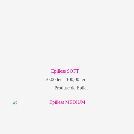
Epilless SOFT
Interval
70,00
lei
–
100,00
lei
de
Produse de Epilat
prețuri:
70,00 lei
până
la
100,00 lei