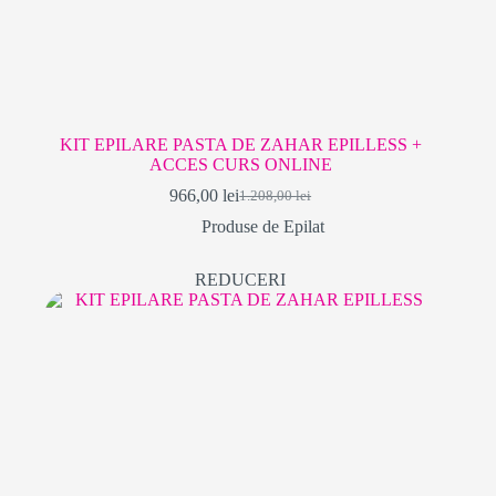
KIT EPILARE PASTA DE ZAHAR EPILLESS +
ACCES CURS ONLINE
966,00
lei
1.208,00
lei
Prețul
Prețul
inițial
curent
Produse de Epilat
a
este:
fost:
966,00 lei.
REDUCERI
1.208,00 lei.