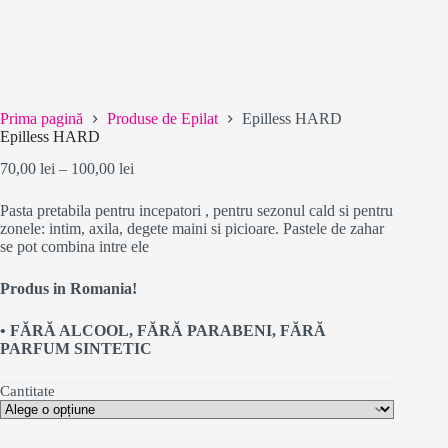
Prima pagină
Produse de Epilat
Epilless HARD
Epilless HARD
Interval
70,00
lei
–
100,00
lei
de
prețuri:
Pasta pretabila pentru incepatori , pentru sezonul cald si pentru
70,00 lei
zonele: intim, axila, degete maini si picioare. Pastele de zahar
până
se pot combina intre ele
la
100,00 lei
Produs in Romania!
• FĂRĂ ALCOOL, FĂRĂ PARABENI, FĂRĂ
PARFUM SINTETIC
Cantitate