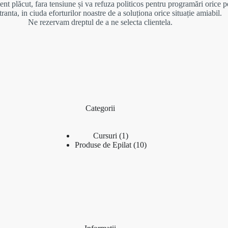
nt plăcut, fara tensiune și va refuza politicos pentru programări orice p
tranta, in ciuda eforturilor noastre de a soluționa orice situație amiabil.
Ne rezervam dreptul de a ne selecta clientela.
Categorii
1
Cursuri
1
produs
10
Produse de Epilat
10
produse