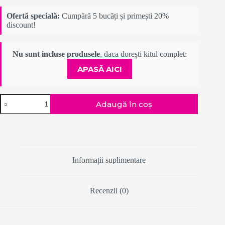
Ofertă specială:
Cumpără 5 bucăți și primești 20%
discount!
Nu sunt incluse produsele
, daca dorești kitul complet:
APASĂ AICI
Cantitate
Adaugă în coș
Epilless
HARD
Informații suplimentare
Recenzii (0)